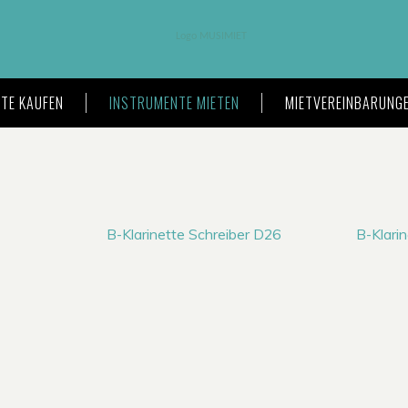
TE KAUFEN
INSTRUMENTE MIETEN
MIETVEREINBARUNG
B-Klarinette Schreiber D26
B-Klari