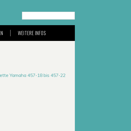
Suche…
EN
WEITERE INFOS
nette Yamaha 457-18 bis 457-22