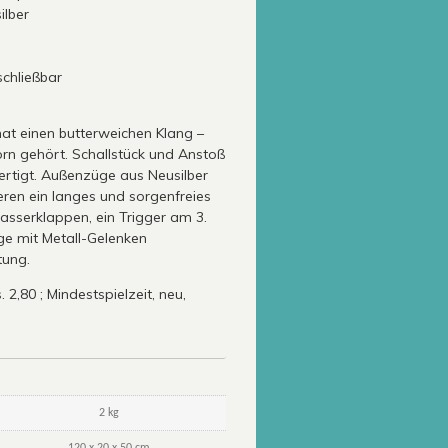
ilber
schließbar
at einen butterweichen Klang –
horn gehört. Schallstück und Anstoß
rtigt. Außenzüge aus Neusilber
eren ein langes und sorgenfreies
asserklappen, ein Trigger am 3.
ge mit Metall-Gelenken
tung.
 2,80 ; Mindestspielzeit, neu,
2 kg