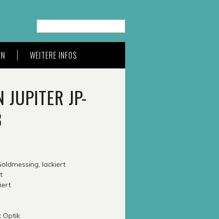
Suche…
EN
WEITERE INFOS
 JUPITER JP-
B
oldmessing, lackiert
t
iert
t Optik